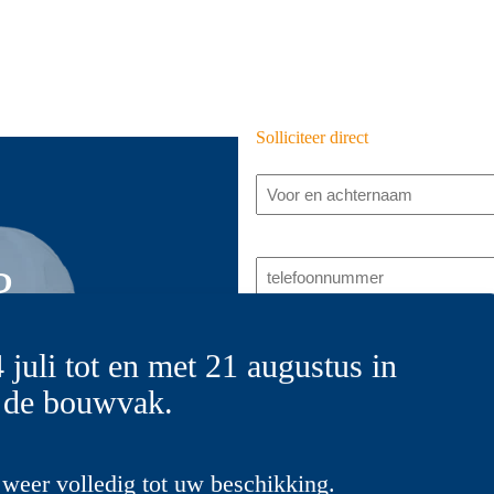
Solliciteer direct
Je
naam
*
telefoonnummer
?
*
oon!
E-
 juli tot en met 21 augustus in
mailadres
*
 de bouwvak.
eten wat
 sterke bak
Interesse in vacature
terk
punt
weer volledig tot uw beschikking.