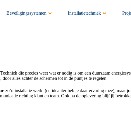
Beveiligingssystemen
Installatietechniek
Proj
chniek die precies weet wat er nodig is om een duurzaam energiesyste
door alles achter de schermen tot in de puntjes te regelen.
e zo’n installatie werkt (en idealiter heb je daar ervaring mee), maar j
mmunicatie richting klant en team. Ook na de oplevering blijf jij betro