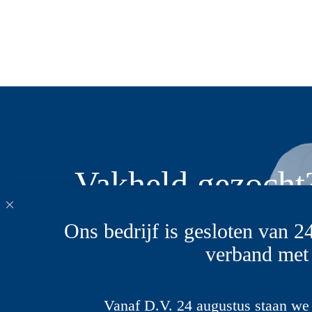
Vakheld gezocht
Ben jij die pers
Ons bedrijf is gesloten van 24
verband met
Solliciteer dan direct en kom te w
Sterk
je te bieden heeft. Naast een
koffie of een beginnend gesprek.
S
Vanaf D.V. 24 augustus staan we 