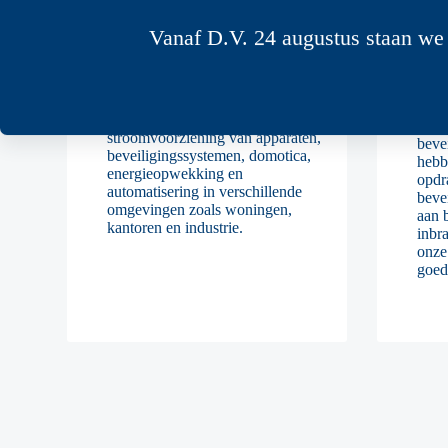
Vanaf D.V. 24 augustus staan we 
Be
Elektrotechniek
n
Sterk is gespecialiseerd in
elektrotechniek zoals verlichting,
Het 
stroomvoorziening van apparaten,
beve
beveiligingssystemen, domotica,
hebb
energieopwekking en
opdr
automatisering in verschillende
beve
omgevingen zoals woningen,
aan 
kantoren en industrie.
inbr
onze
goed