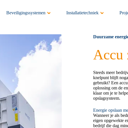
Beveiligingssystemen
Installatietechniek
Proj
Duurzame energi
Accu 
Steeds meer bedrij
knelpunt blijft nog
gebruikt? Een accu 
oplossing om de ene
klaar om je te hel
opslagsysteem.
Energie opslaan m
Wanneer je als bedr
eigen opgewekte ene
bedrijf die dag min