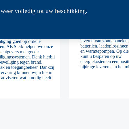
weer volledig tot uw beschikking.
veiligingssysteme
Duurzame energie
Duurzame energie wordt s
belangrijker. Als Sterk hel
onze opdrachtgevers graag
is van belang om uw
leveren van zonnepanelen,
iliging goed op orde te
batterijen, laadoplossingen,
en. Als Sterk helpen we onze
en warmtepompen. Op die
achtgevers met goede
kunt u besparen op uw
iligingssystemen. Denk hierbij
energiekosten en een posit
beveiliging tegen brand,
bijdrage leveren aan het mi
aak en toegangbeheer. Dankzij
 ervaring kunnen wij u hierin
 adviseren wat u nodig heeft.