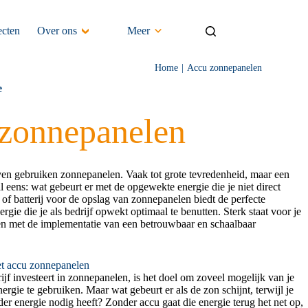
ecten
Over ons
Meer
Home
Accu zonnepanelen
e
zonnepanelen
ven gebruiken zonnepanelen. Vaak tot grote tevredenheid, maar een
al eens: wat gebeurt er met de opgewekte energie die je niet direct
of batterij voor de opslag van zonnepanelen biedt de perfecte
rgie die je als bedrijf opwekt optimaal te benutten. Sterk staat voor je
pen met de implementatie van een betrouwbaar en schaalbaar
et accu zonnepanelen
ijf investeert in zonnepanelen, is het doel om zoveel mogelijk van je
rgie te gebruiken. Maar wat gebeurt er als de zon schijnt, terwijl je
der energie nodig heeft? Zonder accu gaat die energie terug het net op,