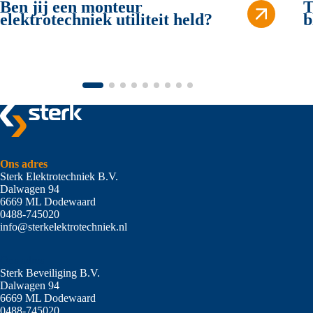
Ben jij een monteur
T
elektrotechniek utiliteit held?
b
Ons adres
Sterk Elektrotechniek B.V.
Dalwagen 94
6669 ML Dodewaard
0488-745020
info@sterkelektrotechniek.nl
Ons adres
Sterk Beveiliging B.V.
Dalwagen 94
6669 ML Dodewaard
0488-745020