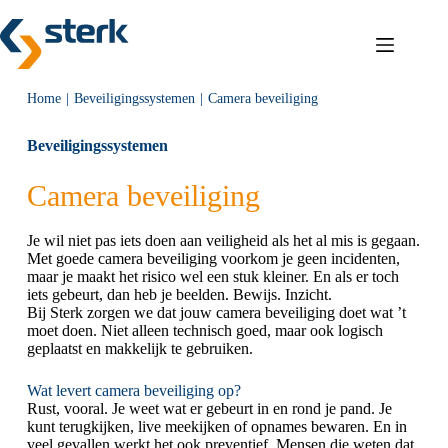
Ga
naar
de
inhoud
Home
Beveiligingssystemen
Camera beveiliging
Beveiligingssystemen
Camera beveiliging
Je wil niet pas iets doen aan veiligheid als het al mis is gegaan.
Met goede camera beveiliging voorkom je geen incidenten,
maar je maakt het risico wel een stuk kleiner. En als er toch
iets gebeurt, dan heb je beelden. Bewijs. Inzicht.
Bij Sterk zorgen we dat jouw camera beveiliging doet wat ’t
moet doen. Niet alleen technisch goed, maar ook logisch
geplaatst en makkelijk te gebruiken.
Wat levert camera beveiliging op?
Rust, vooral. Je weet wat er gebeurt in en rond je pand. Je
kunt terugkijken, live meekijken of opnames bewaren. En in
veel gevallen werkt het ook preventief. Mensen die weten dat