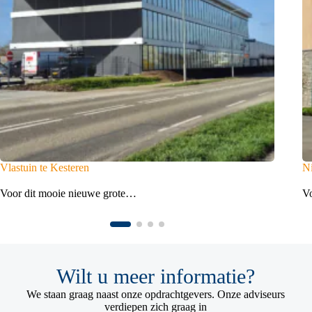
Vlastuin te Kesteren
Ni
Voor dit mooie nieuwe grote…
V
Wilt u meer informatie?
We staan graag naast onze opdrachtgevers. Onze adviseurs
verdiepen zich graag in