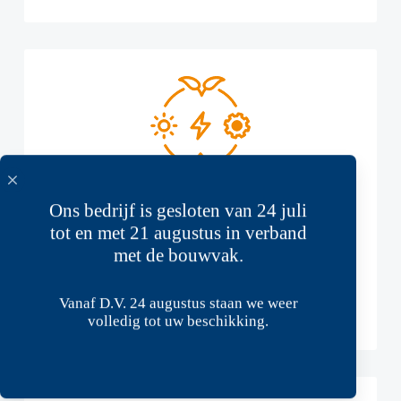
Duurzame energie
Ons bedrijf is gesloten van 24 juli
Duurzame energie wordt steeds belangrijker. Als
Sterk helpen wij onze opdrachtgevers graag met het
tot en met 21 augustus in verband
leveren van zonnepanelen, batterijen,
met de bouwvak.
laadoplossingen, boilers en warmtepompen. Op die
manier kunt u besparen op uw energiekosten en een
positieve bijdrage leveren aan het milieu!
Vanaf D.V. 24 augustus staan we weer
volledig tot uw beschikking.