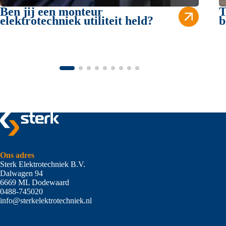
Ben jij een monteur
T
elektrotechniek utiliteit held?
b
Ons adres
Sterk Elektrotechniek B.V.
Dalwagen 94
6669 ML Dodewaard
0488-745020
info@sterkelektrotechniek.nl
Ons adres